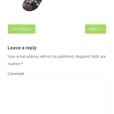
Bericht
Previous
Next
<< Previous
Next >>
navigatie
post:
post
Leave a reply
Your email address will not be published.
Required fields are
marked
*
Comment