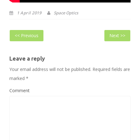
1 April 2019
Space Optics
Bericht
Previous
Next
<< Previous
Next >>
navigatie
post:
post
Leave a reply
Your email address will not be published.
Required fields are
marked
*
Comment