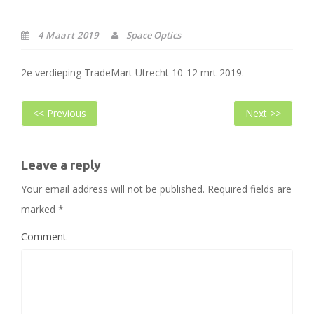
4 Maart 2019
Space Optics
2e verdieping TradeMart Utrecht 10-12 mrt 2019.
Bericht
Previous
Next
<< Previous
Next >>
navigatie
post:
post
Leave a reply
Your email address will not be published.
Required fields are
marked
*
Comment