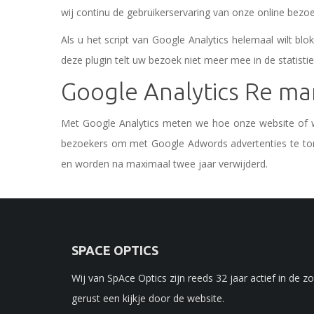
wij continu de gebruikerservaring van onze online bez
Als u het script van Google Analytics helemaal wilt bl
deze plugin telt uw bezoek niet meer mee in de statisti
Google Analytics Re ma
Met Google Analytics meten we hoe onze website of 
bezoekers om met Google Adwords advertenties te tone
en worden na maximaal twee jaar verwijderd.
SPACE OPTICS
Wij van SpAce Optics zijn reeds 32 jaar actief in de 
gerust een kijkje door de website.