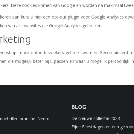
oekers. Deze cookies komen van Google en worden na maximaal twee 
okkeren dan kunt u hier een opt-out plugin voor Google Analytics do
eken van alle websites die Google Analytics gebruiken.
rketing
webshops door online bezoekers gebruikt worden. Gecombineerd me
n die mogelijk beter bij u passen en waar u mogelijk persoonlijk 
BLOG
De nieuwe collectie 2023
zonnebrillen branche. Neem
Fijne Feestdagen en een gezond