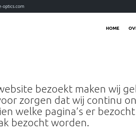
-optics.com
HOME
OV
bsite bezoekt maken wij geb
voor zorgen dat wij continu 
ien welke pagina’s er bezoch
ak bezocht worden.