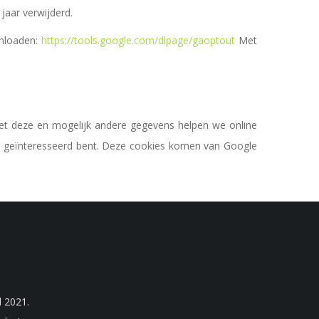
jaar verwijderd.
wnloaden:
https://tools.google.com/dlpage/gaoptout
Met
t deze en mogelijk andere gegevens helpen we online
in geïnteresseerd bent. Deze cookies komen van Google
 2021.