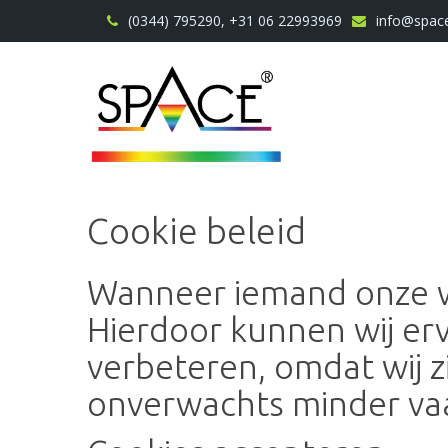
(0344) 795290, +31 06 22993969
info@space
Cookie beleid
Wanneer iemand onze we
Hierdoor kunnen wij er
verbeteren, omdat wij z
onverwachts minder va